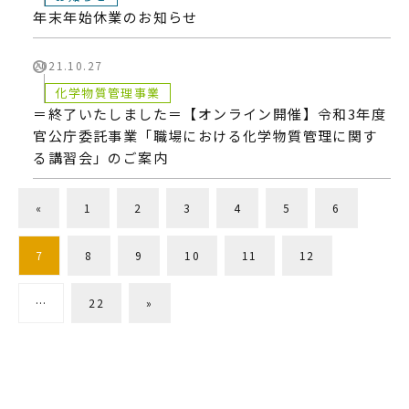
年末年始休業のお知らせ
2021.10.27
化学物質管理事業
＝終了いたしました＝【オンライン開催】令和3年度
官公庁委託事業「職場における化学物質管理に関す
る講習会」のご案内
«
1
2
3
4
5
6
7
8
9
10
11
12
…
22
»