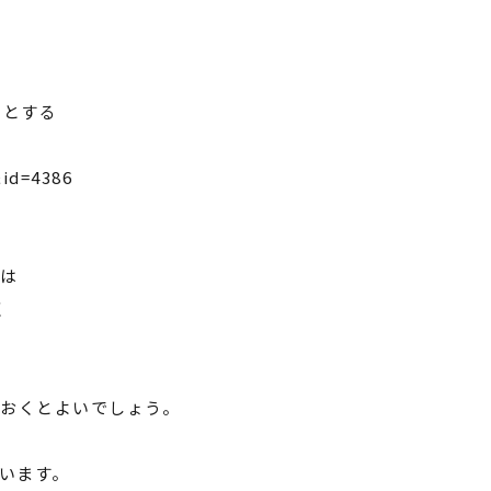
フトとする
&id=4386
等は
く
ておくとよいでしょう。
います。