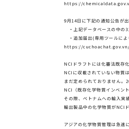
https://chemicaldata.gov.
9月14日に下記の通知公告が
・上記データベースの中の31,745
・追加届出(専用ツールにより
https://cuchoachat.gov.v
NCIドラフトには化審法既存
NCIに収載されていない物質
まだ定められておりません。2
NCI（既存化学物質インベン
その際、ベトナムへの輸入実
輸出製品中の化学物質がNCI
アジアの化学物質管理は急速