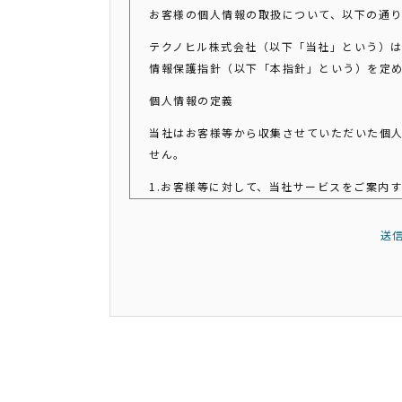
お客様の個人情報の取扱について、以下の通
テクノヒル株式会社（以下「当社」という）
情報保護指針（以下「本指針」という）を定
個人情報の定義
当社はお客様等から収集させていただいた個
せん。
1.お客様等に対して、当社サービスをご案内
2.当社サービスをお客様等に提供するため
3.お客様等に対して、当社サービスに関する
送
4.お客様等の属性（年齢、住所など）ごとに
個人情報の第三者への提供
当社がお客様等から収集させていただいた個
1.事業運営に関連して秘密保持契約を締結し
2.法令に基づき開示・提供を求められたとき
3.法令により開示・提供が許容されていると
4.お客様等の求めにより原則として提供停止