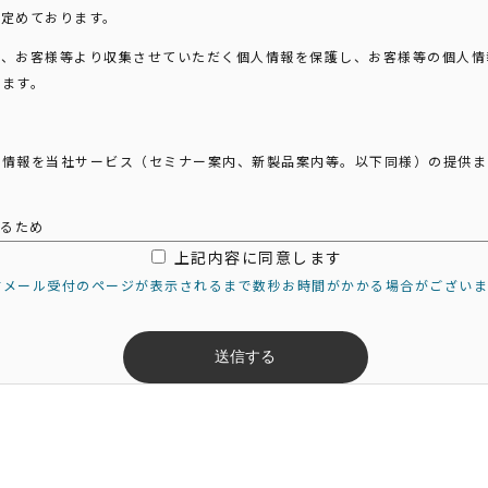
り定めております。
は、お客様等より収集させていただく個人情報を保護し、お客様等の個人情
めます。
人情報を当社サービス（セミナー案内、新製品案内等。以下同様）の提供ま
するため
上記内容に同意します
ご意見・ご感想を求めるため
信メール受付のページが表示されるまで数秒お時間がかかる場合がございま
分類された統計資料を作成するため
人情報は、次の場合を除き、お客様等から事前の承諾を得ないで第三者に提
ている他社へ情報処理等の業務を委託するとき
き
（オプトアウト）することとしている事項