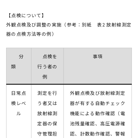
【点検について】
外観点検及び調整の実施（参考：別紙 表2 放射線測定
器の点検方法等の例）
分
点検を
事項
類
行う者の
例
日常点
測定を行
外観点検及び放射線測定
検レベ
う者又は
器が有する自動チェック
ル
放射線測
機能による動作確認（電
定器の保
池残量確認、高圧電源確
守管理担
認、計数動作確認、警報