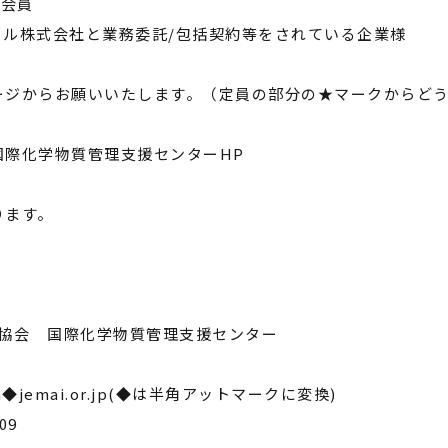
P会員
ル株式会社と業務委託/包括契約等をされている企業様
ージからお願いいたします。（定員の部分の★マークからど
国際化学物質管理支援センターHP
ります。
会 国際化学物質管理支援センター
jemai.or.jp(◆は半角アットマークに変換)
709